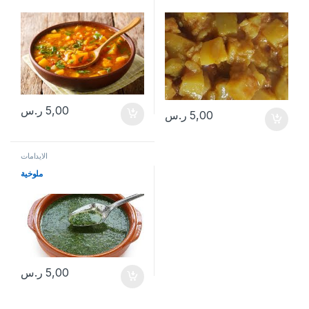
5,00
ر.س
5,00
ر.س
الايدامات
ملوخية
5,00
ر.س