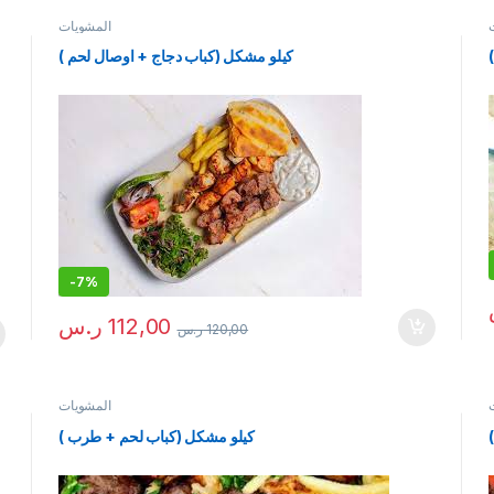
المشويات
كيلو مشكل (كباب دجاج + اوصال لحم )
-
7%
112,00
ر.س
120,00
ر.س
المشويات
كيلو مشكل (كباب لحم + طرب )