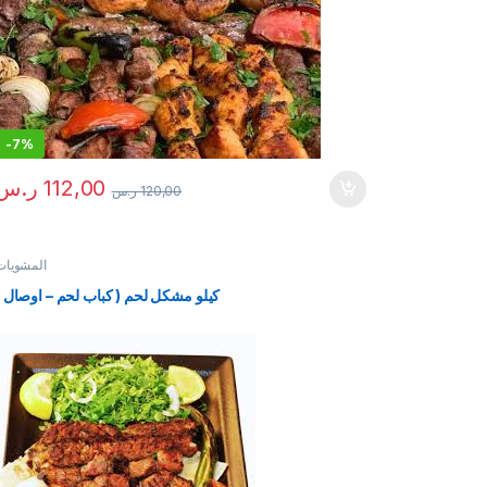
-
7%
112,00
ر.س
120,00
ر.س
المشويات
كيلو مشكل لحم ( كباب لحم – اوصال )