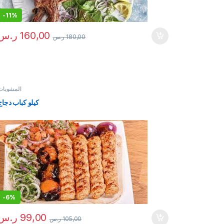
-
11%
160,00
ر.س
180,00
ر.س
المشويات
كيلو كباب دجاج
-
6%
99,00
ر.س
105,00
ر.س