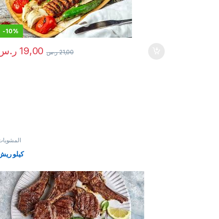
-
10%
19,00
ر.س
21,00
ر.س
المشويات
كيلو ريش