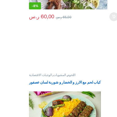
-
8%
60,00
ر.س
65,00
ر.س
اللحوم
,
المشويات
,
الوجبات الاقتصادية
كباب لحم مع الارز و الخضار و شوربة لسان عصفور