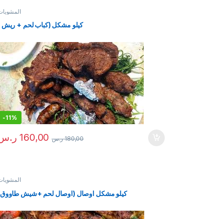
المشويات
كيلو مشكل (كباب لحم + ريش )
-
11%
160,00
ر.س
180,00
ر.س
المشويات
كيلو مشكل اوصال (اوصال لحم +شيش طاووق)