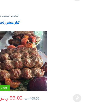
اللحوم
,
المشويات
كيلو مبشور لحم
-
6%
99,00
ر.س
105,00
ر.س