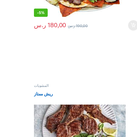
-
5%
180,00
ر.س
190,00
ر.س
المشويات
ريش ممتاز