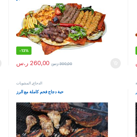
-
13%
260,00
ر.س
300,00
ر.س
ة
الدجاج
,
المشويات
حبة دجاج فحم كاملة مع الرز