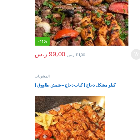
-
11%
99,00
ر.س
111,00
ر.س
المشويات
كيلو مشكل دجاج ( كباب دجاج – شيش طاووق )