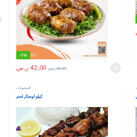
-
7%
42,00
ر.س
45,00
ر.س
المشويات
كيلو اوصال لحم