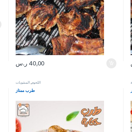
40,00
ر.س
ة
اللحوم
,
المشويات
طرب ممتاز