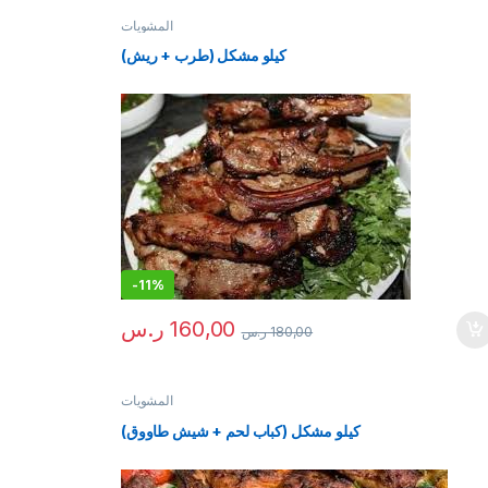
المشويات
كيلو مشكل (طرب + ريش)
-
11%
160,00
ر.س
180,00
ر.س
المشويات
كيلو مشكل (كباب لحم + شيش طاووق)