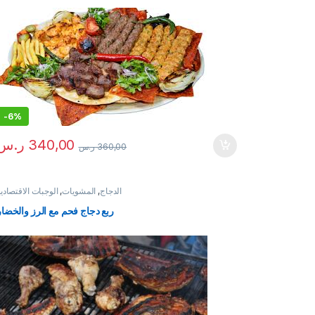
-
6%
340,00
ر.س
360,00
ر.س
الدجاج
,
المشويات
,
الوجبات الاقتصادي
ربع دجاج فحم مع الرز والخضار