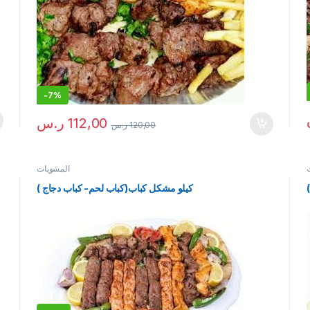
-
7%
112,00
ر.س
120,00
ر.س
المشويات
كيلو مشكل كباب(كباب لحم- كباب دجاج )