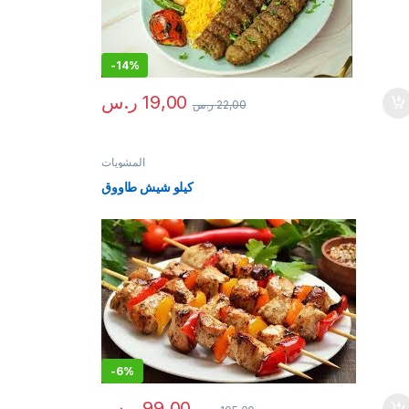
-
14%
19,00
ر.س
22,00
ر.س
المشويات
كيلو شيش طاووق
-
6%
99,00
ر.س