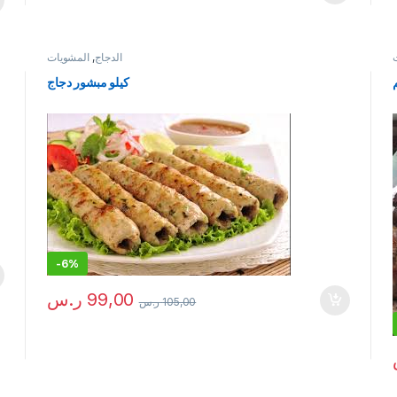
الدجاج
,
المشويات
كيلو مبشور دجاج
-
6%
99,00
ر.س
105,00
ر.س