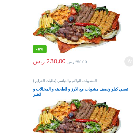
-
8%
230,00
ر.س
250,00
ر.س
المشويات
,
الولائم و التباسي (طلبات العزايم )
تبسي كيلو ونصف مشويات مع الارز و الطحينه و المخللات و
الخبز