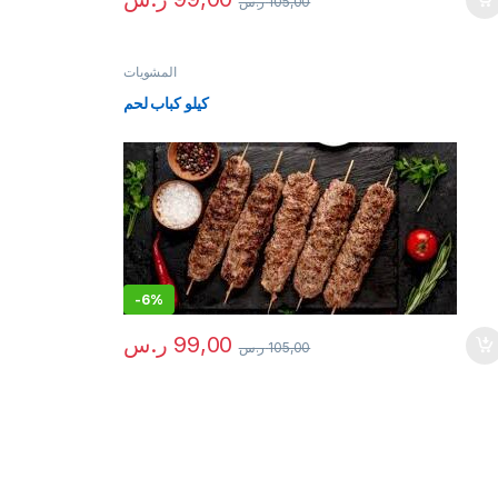
105,00
ر.س
المشويات
كيلو كباب لحم
-
6%
99,00
ر.س
105,00
ر.س