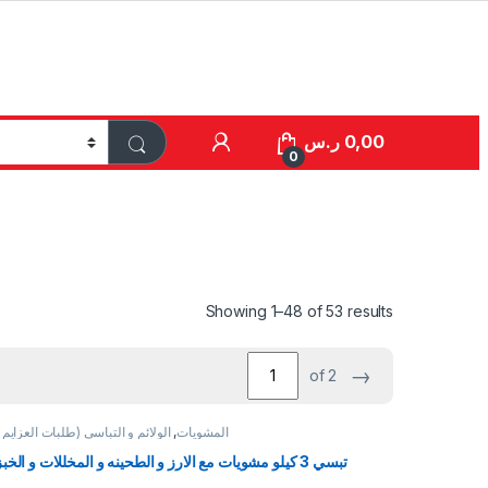
0,00
ر.س
0
Showing 1–48 of 53 results
→
of 2
المشويات
,
الولائم و التباسي (طلبات العزايم 
تبسي 3 كيلو مشويات مع الارز و الطحينه و المخللات و الخبز