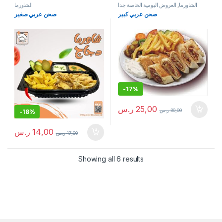
الشاورما
,
العروض اليومية الخاصة جدا
الشاورما
صحن عربي كبير
صحن عربي صغير
-
17%
25,00
ر.س
30,00
ر.س
-
18%
14,00
ر.س
17,00
ر.س
Showing all 6 results