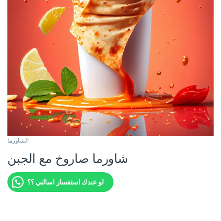
الشاورما
شاورما صاروخ مع الجبن
لو عندك استفسار اسالني ؟؟